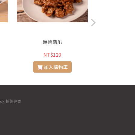
無骨鳳爪
蠔油
NT$120
NT$
加入購物車
加入
ook 粉絲專頁