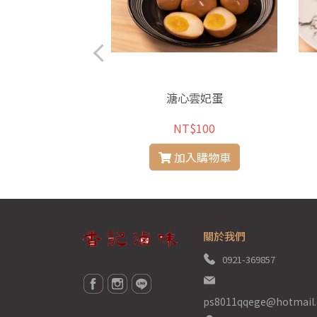
爆雞心
溏心雲妃蛋
$120
NT$100
入購物車
加入購物車
關於我們
0921-369857
ps8011qqege@hotmail